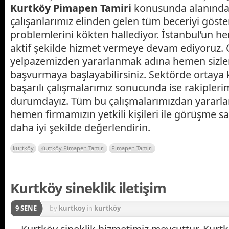
K
urtköy
P
imapen
T
amiri
konusunda alanında
çalışanlarımız elinden gelen tüm beceriyi göste
problemlerini kökten hallediyor. İstanbul’un he
aktif şekilde hizmet vermeye devam ediyoruz. 
yelpazemizden yararlanmak adına hemen sizle
başvurmaya başlayabilirsiniz. Sektörde orta
başarılı çalışmalarımız sonucunda ise rakipleri
durumdayız. Tüm bu çalışmalarımızdan yararl
hemen firmamızın yetkili kişileri ile görüşme s
daha iyi şekilde değerlendirin.
kurtköy
Kurtköy Pimapen Tamiri
Pimapen Tamiri
Kurtköy sineklik iletişim
9 SENE
by
kurtkoy
in
kurtköy