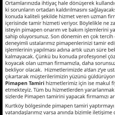
Ortamlarınızda ihtiyaç hale dönüşerek kulland
ki sorunların ortadan kaldırılmasını sağlayacak
konuda kaliteli şekilde hizmet veren uzman fir
içerisinde tamir hizmeti veriyor. Böylelikle ne 
isteyin pimapen onarım ve bakım işlemlerini y
sahip oluyorsunuz. Son dönemin en çok tercih 
deneyimli ustalarımız pimapenlerinizi tamir edi
işlemlerinin yapılması adına artık uzun süre b
kalmayacak. Çünkü bu konuda profesyonel çö
koyacak olan uzman firmamızla, daha sorunsuz 
bekliyor olacak. Hizmetlerimizde a’dan z’ye ust
çıkartarak müşterilerimizin yüzünü güldürüyor
P
imapen
T
amiri
hizmetlerimiz için ise makul fi
etmekteyiz. Tüm bu hizmetlerden yararlanma
sizlerde Pimapen tamirini yapacak firmamızı a
Kurtköy bölgesinde pimapen tamiri yaptırmay
vatandaşlarımız varsa anında bizimle iletişime g