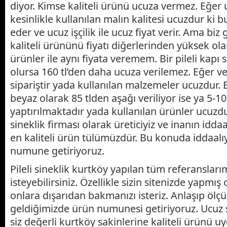
diyor. Kimse kaliteli ürünü ucuza vermez. Eğer 
kesinlikle kullanılan malın kalitesi ucuzdur ki
eder ve ucuz işçilik ile ucuz fiyat verir. Ama biz
kaliteli ürününü fiyatı diğerlerinden yüksek ola
ürünler ile aynı fiyata veremem. Bir pileli kapı s
olursa 160 tl’den daha ucuza verilemez. Eğer ver
sipariştir yada kullanılan malzemeler ucuzdur. B
beyaz olarak 85 tlden aşağı veriliyor ise ya 5-1
yaptırılmaktadır yada kullanılan ürünler ucuzdur
sineklik firması olarak üreticiyiz ve inanın idda
en kaliteli ürün tülümüzdür. Bu konuda iddaalıy
numune getiriyoruz.
Pileli sineklik kurtköy yapılan tüm referanslarım
isteyebilirsiniz. Özellikle sizin sitenizde yapmı
onlara dışarıdan bakmanızı isteriz. Anlaşıp ölç
geldiğimizde ürün numunesi getiriyoruz. Ucuz 
siz değerli kurtköy sakinlerine kaliteli ürünü u