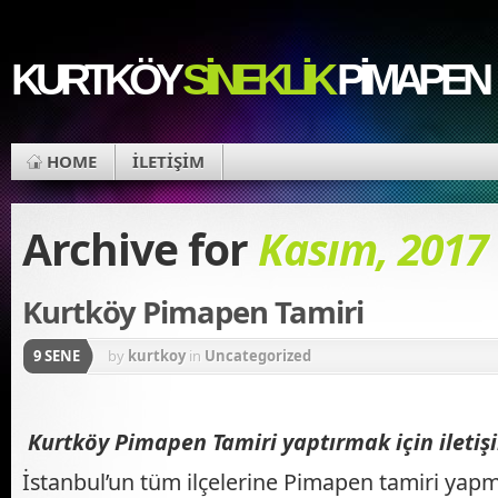
KURTKÖY
SINEKLIK
PIMAPEN
HOME
İLETİŞİM
Archive for
Kasım, 2017
Kurtköy Pimapen Tamiri
9 SENE
by
kurtkoy
in
Uncategorized
K
urtköy
P
imapen
T
amiri yaptırmak için ileti
İstanbul’un tüm ilçelerine Pimapen tamiri yapm