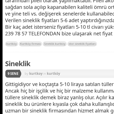
tarafından pileli olarak yapılmaktadır. Pileli ak
sağdan sola açılıp kapanabilen kaliteli ömrü or
ve yine teli vs. değişerek senelerde kullanabile
Verilen sineklik fiyatları 5-6 adet yaptırdığınızda
Bir kaç adet isterseniz fiyatları 5-10 tl civarı y
239 78 57 TELEFONDAN bize ulaşarak net fiyat bil
kurtköy
Kurtköy firması
Sineklik kurtköy
stor sineklik fiyatları
Sineklik
9 SENE
by
kurtkoy
in
kurtköy
Gittigidiyor ve koçtaşta 5-10 liraya satılan tüller
Ancak hiç bir işçilik ve hiç bir malzeme kullan
tüllere sineklik demek biraz yanlış olur. Açılır 
sineklik bu ürünlere kıyasla çok daha kullanışlı
uzman bir sineklik firmasından hizmet almak ge