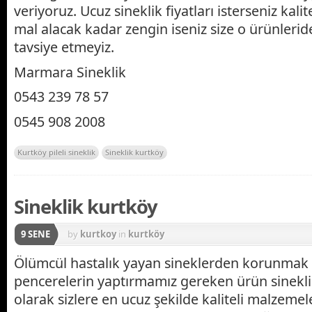
veriyoruz. Ucuz sineklik fiyatları isterseniz kali
mal alacak kadar zengin iseniz size o ürünleri
tavsiye etmeyiz.
Marmara Sineklik
0543 239 78 57
0545 908 2008
Kurtköy pileli sineklik
Sineklik kurtköy
Sineklik kurtköy
9 SENE
by
kurtkoy
in
kurtköy
Ölümcül hastalık yayan sineklerden korunmak i
pencerelerin yaptırmamız gereken ürün sinekli
olarak sizlere en ucuz şekilde kaliteli malzeme