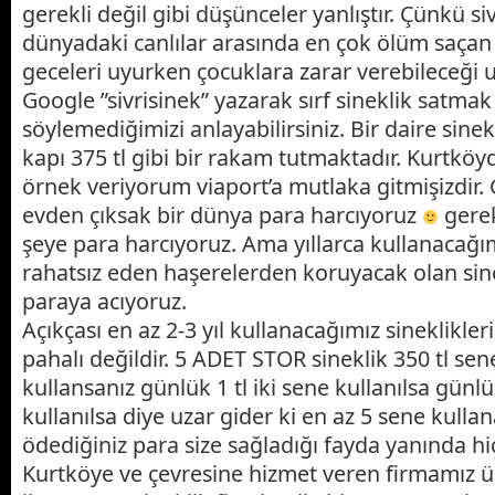
gerekli değil gibi düşünceler yanlıştır. Çünkü si
dünyadaki canlılar arasında en çok ölüm saçan va
geceleri uyurken çocuklara zarar verebileceği 
Google ”sivrisinek” yazarak sırf sineklik satmak
söylemediğimizi anlayabilirsiniz. Bir daire sinek
kapı 375 tl gibi bir rakam tutmaktadır. Kurtkö
örnek veriyorum viaport’a mutlaka gitmişizdir
evden çıksak bir dünya para harcıyoruz
gerek
şeye para harcıyoruz. Ama yıllarca kullanacağım
rahatsız eden haşerelerden koruyacak olan sine
paraya acıyoruz.
Açıkçası en az 2-3 yıl kullanacağımız sineklikleri
pahalı değildir. 5 ADET STOR sineklik 350 tl se
kullansanız günlük 1 tl iki sene kullanılsa günl
kullanılsa diye uzar gider ki en az 5 sene kullan
ödediğiniz para size sağladığı fayda yanında hiç 
Kurtköye ve çevresine hizmet veren firmamız ür