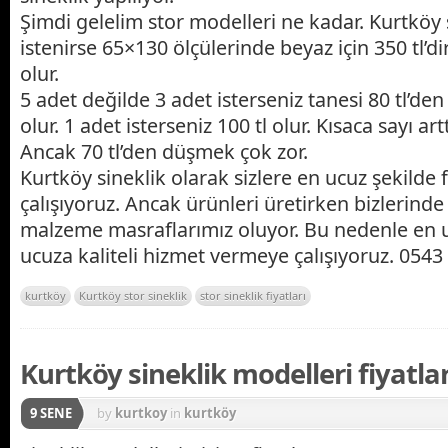
Şimdi gelelim stor modelleri ne kadar. Kurtköy 
istenirse 65×130 ölçülerinde beyaz için 350 tl’dir
olur.
5 adet değilde 3 adet isterseniz tanesi 80 tl’den
olur. 1 adet isterseniz 100 tl olur. Kısaca sayı art
Ancak 70 tl’den düşmek çok zor.
Kurtköy sineklik olarak sizlere en ucuz şekilde 
çalışıyoruz. Ancak ürünleri üretirken bizlerinde
malzeme masraflarımız oluyor. Bu nedenle en 
ucuza kaliteli hizmet vermeye çalışıyoruz. 0543
kurtköy
Kurtköy stor sineklik
stor sineklik fiyatları
Kurtköy sineklik modelleri fiyatlar
9 SENE
by
kurtkoy
in
kurtköy