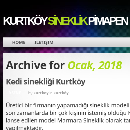
KURTKÖY
SINEKLIK
PIMAPEN
HOME
İLETİŞİM
Archive for
Ocak, 2018
Kedi sinekliği Kurtköy
9 SENE
by
kurtkoy
in
kurtköy
Üretici bir firmanın yapamadığı sineklik modeli 
son zamanlarda bir çok kişinin istemiş olduğu K
lanse edilen model Marmara Sineklik olarak ta
yapılmaktadır.