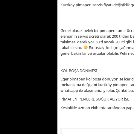
Kurtköy pimapen servis fiyatı değişiklik göst
Genel olarak belirli bir pimapen tamir ücr
elemanın servis ücreti olarak 200 tl den ba
takılması gerekiyor. 50 tl ancak 200 tl gibi bi
takabilirsiniz
Bir ustayı kol için çağırır
genel bakımlar ve arızalar olabilir. Peki ned
KOL BOŞA DÖNMESİ
Eğer pimapen kol boşa dönüyor ise içeride
mekanizma değişimi kurtköy pimapen tamiri
whatsapp ile ulaşmanız iyi olur. Çünkü bazı
PİMAPEN PENCERE SOĞUK ALIYOR İSE
Kesinlikle uzman ekibimiz tarafından yapı