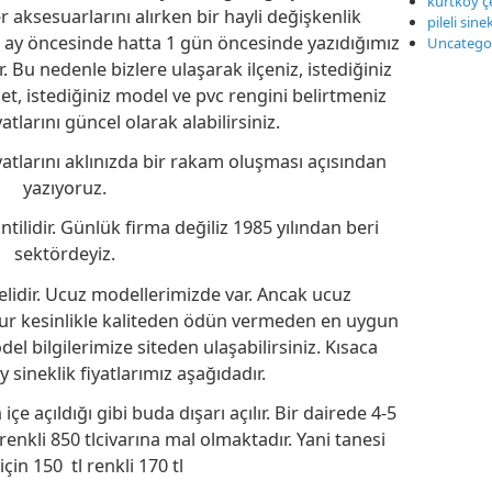
kurtköy çe
er aksesuarlarını alırken bir hayli değişkenlik
pileli sine
2 ay öncesinde hatta 1 gün öncesinde yazıdığımız
Uncatego
r. Bu nedenle bizlere ulaşarak ilçeniz, istediğiniz
t, istediğiniz model ve pvc rengini belirtmeniz
yatlarını güncel olarak alabilirsiniz.
iyatlarını aklınızda bir rakam oluşması açısından
yazıyoruz.
tilidir. Günlük firma değiliz 1985 yılından beri
sektördeyiz.
telidir. Ucuz modellerimizde var. Ancak ucuz
ur kesinlikle kaliteden ödün vermeden en uygun
el bilgilerimize siteden ulaşabilirsiniz. Kısaca
 sineklik fiyatlarımız aşağıdadır.
çe açıldığı gibi buda dışarı açılır. Bir dairede 4-5
renkli 850 tlcivarına mal olmaktadır. Yani tanesi
için 150 tl renkli 170 tl