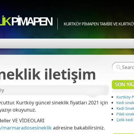
IK
PIMAPEN
KURTKÖY PIMAPEN TAMIRI VE KURTKÖY 
neklik iletişim
SON YA
öy
Kurtköy P
uttur. Kurtköy güncel sineklik fiyatları 2021 için
Kedi sinekl
Kedi Sinek
yazıyı okuyunuz.
Pileli sinek
Çelik kedi 
eller VE VİDEOLARI
m/marmaradosesineklik
adresine bakabilirsiniz.