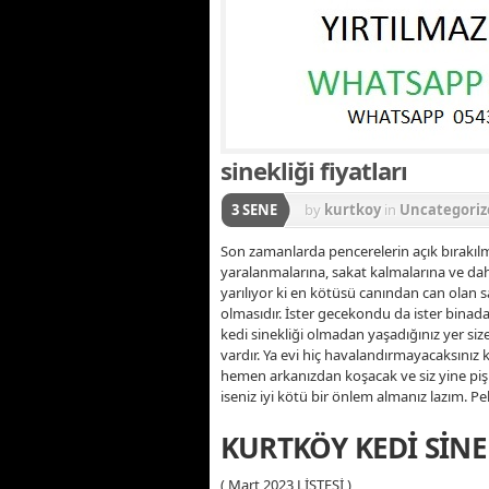
sinekliği fiyatları
3 SENE
by
kurtkoy
in
Uncategoriz
Son zamanlarda pencerelerin açık bırakıl
yaralanmalarına, sakat kalmalarına ve da
yarılıyor ki en kötüsü canından can olan s
olmasıdır. İster gecekondu da ister binada 
kedi sinekliği olmadan yaşadığınız yer siz
vardır. Ya evi hiç havalandırmayacaksınız
hemen arkanızdan koşacak ve siz yine piş
iseniz iyi kötü bir önlem almanız lazım. Pe
KURTKÖY KEDİ SİNEK
( Mart 2023 LİSTESİ )