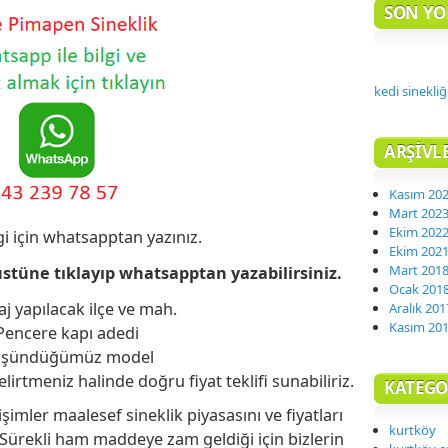
SON Y
kedi sinekliğ
ARŞIVL
Kasım 20
Mart 202
Ekim 202
lgi için whatsapptan yazınız.
Ekim 202
Mart 201
tüne tıklayıp whatsapptan yazabilirsiniz.
Ocak 201
j yapılacak ilçe ve mah.
Aralık 201
Kasım 20
Pencere kapı adedi
şündüğümüz model
irtmeniz halinde doğru fiyat teklifi sunabiliriz.
KATEGO
imler maalesef sineklik piyasasını ve fiyatları
kurtköy
Sürekli ham maddeye zam geldiği için bizlerin