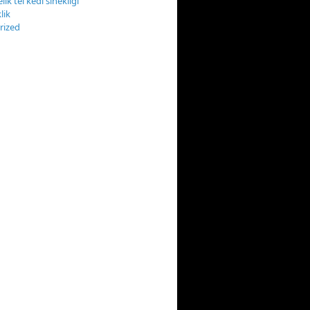
lik tel kedi sinekliği
klik
rized