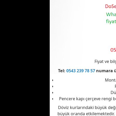
Fiyat ve bi
Tel:
0543 239 78 57
numara üs
Monta
Dü
Pencere kapı çerçeve rengi bel
Döviz kurlarındaki büyük değiş
büyük oranda etkilemektedir. 