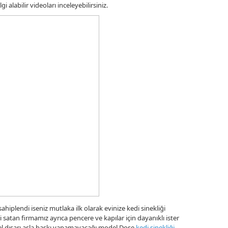
gi alabilir videoları inceleyebilirsiniz.
sahiplendi iseniz mutlaka ilk olarak evinize kedi sinekliği
li satan firmamız ayrıca pencere ve kapılar için dayanıklı ister
model dışarı asla baskı yapamayacağı model Dose
kedi sinekliği