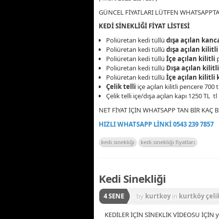
GÜNCEL FİYATLARI LÜTFEN WHATSAPPTA
KEDİ SİNEKLİĞİ FİYAT LİSTESİ
Poliüretan kedi tüllü
dışa açılan kanca
Poliüretan kedi tüllü
dışa açılan kilitli
Poliüretan kedi tüllü
İçe açılan kilitli
p
Poliüretan kedi tüllü
Dışa açılan kilitl
Poliüretan kedi tüllü
İçe açılan kilitli
Çelik telli
içe açılan kilitli pencere 700 t
Çelik telli içe/dışa açılan kapı 1250 TL tl
NET FİYAT İÇİN WHATSAPP TAN BİR KAÇ 
HIZLI WHATSAPP LİNKİ 0543 239 7857
kedi sinekliği
kedi sinekliği fiyatları
Kedi Sinekliği
4 SENE
by
kurtkoy
in
kurtköy çelik
KEDİLER İÇİN SİNEKLİK VİDEOSU İÇİN yo