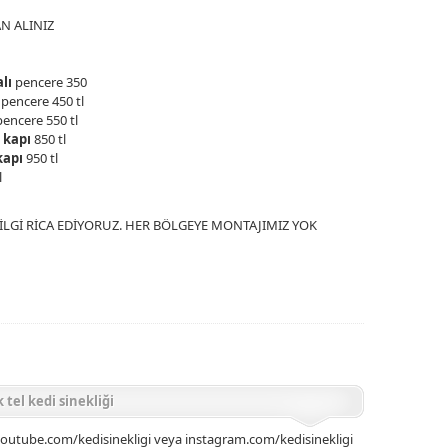
N ALINIZ
lı
pencere 350
pencere 450 tl
encere 550 tl
i kapı
850 tl
 kapı
950 tl
l
BİLGİ RİCA EDİYORUZ. HER BÖLGEYE MONTAJIMIZ YOK
 tel kedi sinekliği
utube.com/kedisinekligi veya instagram.com/kedisinekligi