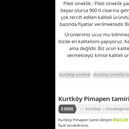
Pileli sineklik : Pileli sinekli
beyaz olursa 900 tl civarına gel
çok tercih edilen kaliteli üründür
bazında fiyatlar verilmektedir. B
Ürünlerimiz ucuz mu bilinmez a
bizde en kalitelisini yapıyoruz. K
ama değildir. Biz ürün kalite
vermekteyiz kimse kaliteli ü
Kurtköy sineklik
Kurtköy sineklik il
Kurtköy Pimapen tamiri 
3 SENE
by
kurtkoy
in
Uncategoriz
Kurtköy Pimapen tamiri iletişim
0543 239 
fiyat sorabilirsiniz.