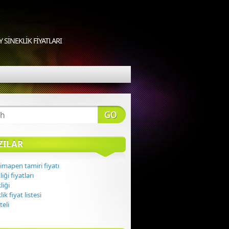
SINEKLIK FIYATLARI
ZILAR
imapen tamiri fiyatı
iği fiyatları
liği
lik fiyat listesi
teli