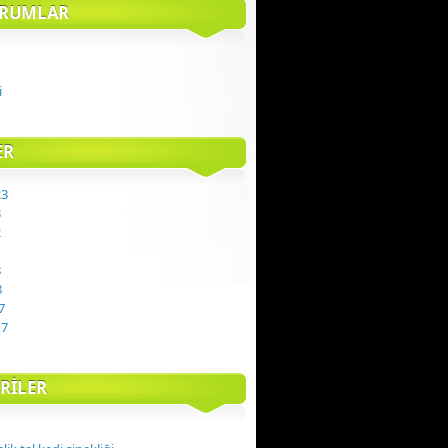
ORUMLAR
i
ER
23
3
2
1
8
8
7
17
RILER