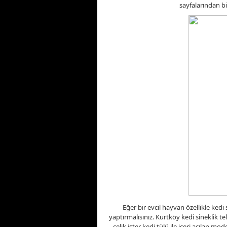
sayfalarından bil
Eğer bir evcil hayvan özellikle kedi 
yaptırmalısınız. Kurtköy kedi sineklik te
çelik ister kedi tülü ile içeri açılan 