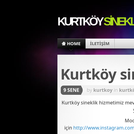
KURTKÖY
SINEKL
HOME
İLETİŞİM
Kurtköy si
9 SENE
by
kurtkoy
in
kurtk
Kurtköy sineklik hizmetimiz mevc
Mod
için
http://www.instagram.co