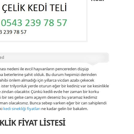
ed
ması nedeni ile evcil hayvanların pencereden düşüp
ha beterlerine şahit olduk. Bu durum hepimizi derinden
ahibi önlem almadığı için yıllarca vicdan azabı çekecek
ister trilyonluk yerde oturun eğer bir kediniz var ise kesinlikle
e zindan olacaktır. Çünkü kedili evde her zaman bir korku
 ki bir ses gelse camı açayım deseniz bu yaramaz kedimiz
man olacaksınız. Bunca sebep varken eğer bir can sahiplendi
ki
kedi sinekliği fiyatları
ne kadar gelin bir bakalım.
LİK FİYAT LİSTESİ