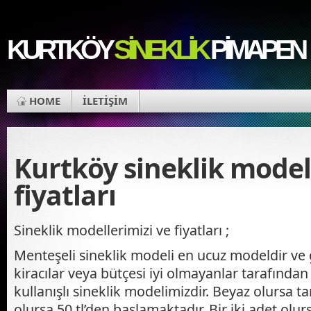
KURTKÖY
SINEKLIK
PIMAPEN
HOME
İLETİŞİM
Kurtköy sineklik model
fiyatları
Sineklik modellerimizi ve fiyatları ;
Menteşeli sineklik modeli en ucuz modeldir ve 
kiracılar veya bütçesi iyi olmayanlar tarafından
kullanışlı sineklik modelimizdir. Beyaz olursa ta
olursa 50 tl’den başlamaktadır. Bir iki adet olu