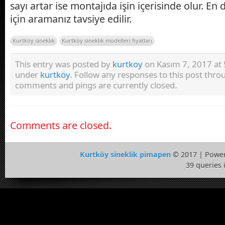
sayı artar ise montajıda işin içerisinde olur. En
için aramanız tavsiye edilir.
Kurtköy sineklik
Kurtköy sineklik modelleri fiyatları
This entry was posted by
kurtkoy
on Kasım 7, 2017 at 5
under
kurtköy
. Follow any responses to this post thr
comments and pings are currently closed.
Comments are closed.
Kurtköy sineklik pimapen
© 2017 | Powe
39 queries 